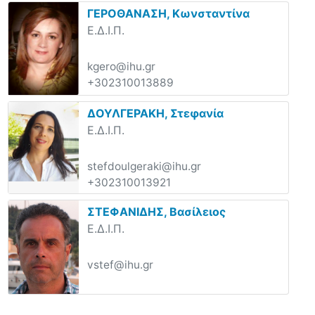
ΓΕΡΟΘΑΝΑΣΗ, Κωνσταντίνα
Ε.Δ.Ι.Π.
kgero@ihu.gr
+302310013889
ΔΟΥΛΓΕΡΑΚΗ, Στεφανία
Ε.Δ.Ι.Π.
stefdoulgeraki@ihu.gr
+302310013921
ΣΤΕΦΑΝΙΔΗΣ, Βασίλειος
Ε.Δ.Ι.Π.
vstef@ihu.gr