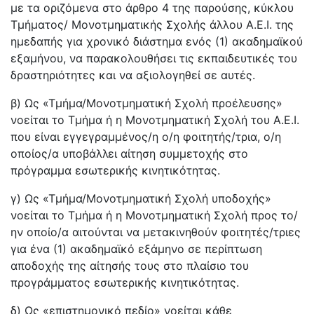
με τα οριζόμενα στο άρθρο 4 της παρούσης, κύκλου
Τμήματος/ Μονοτμηματικής Σχολής άλλου Α.Ε.Ι. της
ημεδαπής για χρονικό διάστημα ενός (1) ακαδημαϊκού
εξαμήνου, να παρακολουθήσει τις εκπαιδευτικές του
δραστηριότητες και να αξιολογηθεί σε αυτές.
β) Ως «Τμήμα/Μονοτμηματική Σχολή προέλευσης»
νοείται το Τμήμα ή η Μονοτμηματική Σχολή του Α.Ε.Ι.
που είναι εγγεγραμμένος/η ο/η φοιτητής/τρια, ο/η
οποίος/α υποβάλλει αίτηση συμμετοχής στο
πρόγραμμα εσωτερικής κινητικότητας.
γ) Ως «Τμήμα/Μονοτμηματική Σχολή υποδοχής»
νοείται το Τμήμα ή η Μονοτμηματική Σχολή προς το/
ην οποίο/α αιτούνται να μετακινηθούν φοιτητές/τριες
για ένα (1) ακαδημαϊκό εξάμηνο σε περίπτωση
αποδοχής της αίτησής τους στο πλαίσιο του
προγράμματος εσωτερικής κινητικότητας.
δ) Ως «επιστημονικό πεδίο» νοείται κάθε