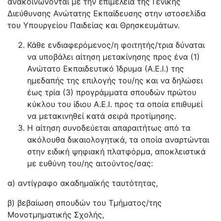
ανακοινώνονται με την επιμέλεια της Γενικής
Διεύθυνσης Ανώτατης Εκπαίδευσης στην ιστοσελίδα
του Υπουργείου Παιδείας και Θρησκευμάτων.
Κάθε ενδιαφερόμενος/η φοιτητής/τρια δύναται
να υποβάλει αίτηση μετακίνησης προς ένα (1)
Ανώτατο Εκπαιδευτικό Ίδρυμα (Α.Ε.Ι.) της
ημεδαπής της επιλογής του/ης και να δηλώσει
έως τρία (3) προγράμματα σπουδών πρώτου
κύκλου του ίδιου Α.Ε.Ι. προς τα οποία επιθυμεί
να μετακινηθεί κατά σειρά προτίμησης.
Η αίτηση συνοδεύεται απαραιτήτως από τα
ακόλουθα δικαιολογητικά, τα οποία αναρτώνται
στην ειδική ψηφιακή πλατφόρμα, αποκλειστικά
με ευθύνη του/ης αιτούντος/σας:
α) αντίγραφο ακαδημαϊκής ταυτότητας,
β) βεβαίωση σπουδών του Τμήματος/της
Μονοτμηματικής Σχολής,