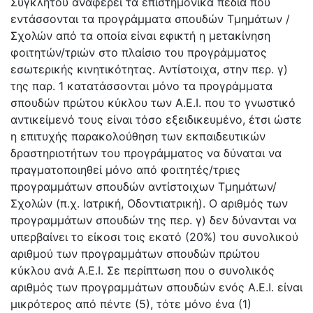
Συγκλήτου αναφέρει τα επιστημονικά πεδία που
εντάσσονται τα προγράμματα σπουδών Τμημάτων /
Σχολών από τα οποία είναι εφικτή η μετακίνηση
φοιτητών/τριών στο πλαίσιο του προγράμματος
εσωτερικής κινητικότητας. Αντίστοιχα, στην περ. γ)
της παρ. 1 κατατάσσονται μόνο τα προγράμματα
σπουδών πρώτου κύκλου των Α.Ε.Ι. που το γνωστικό
αντικείμενό τους είναι τόσο εξειδικευμένο, έτσι ώστε
η επιτυχής παρακολούθηση των εκπαιδευτικών
δραστηριοτήτων του προγράμματος να δύναται να
πραγματοποιηθεί μόνο από φοιτητές/τριες
προγραμμάτων σπουδών αντίστοιχων Τμημάτων/
Σχολών (π.χ. Ιατρική, Οδοντιατρική). Ο αριθμός των
προγραμμάτων σπουδών της περ. γ) δεν δύνανται να
υπερβαίνει το είκοσι τοις εκατό (20%) του συνολικού
αριθμού των προγραμμάτων σπουδών πρώτου
κύκλου ανά Α.Ε.Ι. Σε περίπτωση που ο συνολικός
αριθμός των προγραμμάτων σπουδών ενός Α.Ε.Ι. είναι
μικρότερος από πέντε (5), τότε μόνο ένα (1)