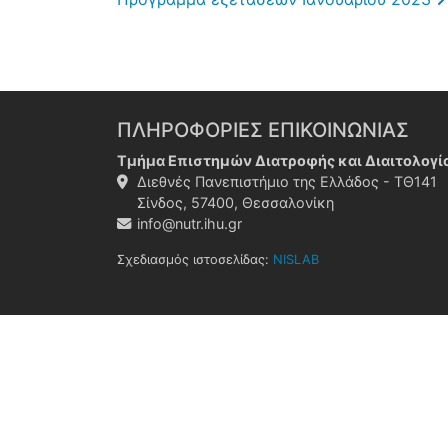
ΠΛΗΡΟΦΟΡΙΕΣ ΕΠΙΚΟΙΝΩΝΙΑΣ
Τμήμα Επιστημών Διατροφής και Διαιτολογί
Διεθνές Πανεπιστήμιο της Ελλάδος - ΤΘ141
Σίνδος, 57400, Θεσσαλονίκη
info@nutr.ihu.gr
Σχεδιασμός ιστοσελίδας:
NISLAB