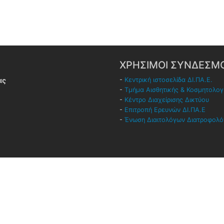
ΧΡΗΣΙΜΟΙ ΣΥΝΔΕΣΜΟ
ας
-
Κεντρική ιστοσελίδα ΔΙ.ΠΑ.Ε.
-
Τμήμα Αισθητικής & Κοσμητολογ
-
Κέντρο Διαχείρισης Δικτύου
-
Επιτροπή Ερευνών ΔΙ.ΠΑ.Ε
-
Ένωση Διαιτολόγων Διατροφολ