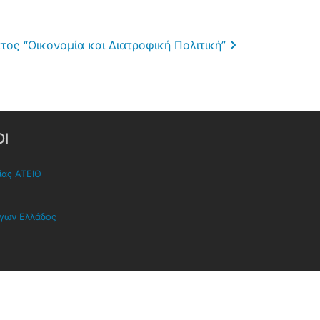
ος “Οικονομία και Διατροφική Πολιτική”
Ι
ίας ΑΤΕΙΘ
όγων Ελλάδος