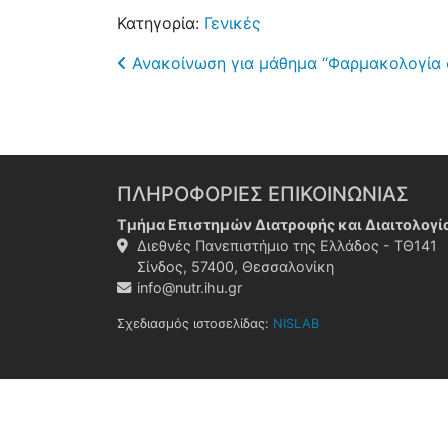
Κατηγορία:
Γενικές
Post navigation
Ανακοίνωση για μάθημα “Φαρμακολογία 
ΠΛΗΡΟΦΟΡΙΕΣ ΕΠΙΚΟΙΝΩΝΙΑΣ
Τμήμα Επιστημών Διατροφής και Διαιτολογί
Διεθνές Πανεπιστήμιο της Ελλάδος - ΤΘ141
Σίνδος, 57400, Θεσσαλονίκη
info@nutr.ihu.gr
Σχεδιασμός ιστοσελίδας:
NISLAB