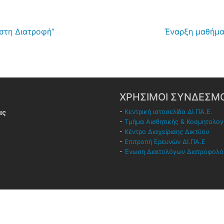
στη Διατροφή”
Έναρξη μαθήματ
ΧΡΗΣΙΜΟΙ ΣΥΝΔΕΣΜΟ
ας
-
Κεντρική ιστοσελίδα ΔΙ.ΠΑ.Ε.
-
Τμήμα Αισθητικής & Κοσμητολογ
-
Κέντρο Διαχείρισης Δικτύου
-
Επιτροπή Ερευνών ΔΙ.ΠΑ.Ε
-
Ένωση Διαιτολόγων Διατροφολ