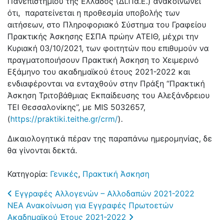
Πανεπιστημίου της Ελλάδος (Δι.Πα.Ε.) ανακοινώνει
ότι, παρατείνεται η προθεσμία υποβολής των
αιτήσεων, στο Πληροφοριακό Σύστημα του Γραφείου
Πρακτικής Άσκησης ΕΣΠΑ πρώην ΑΤΕΙΘ, μέχρι την
Κυριακή 03/10/2021, των φοιτητών που επιθυμούν να
πραγματοποιήσουν Πρακτική Άσκηση το Χειμερινό
Εξάμηνο του ακαδημαϊκού έτους 2021-2022 και
ενδιαφέρονται να ενταχθούν στην Πράξη “Πρακτική
Άσκηση Τριτοβάθμιας Εκπαίδευσης του Αλεξάνδρειου
ΤΕΙ Θεσσαλονίκης”, με MIS 5032657,
(
https://praktiki.teithe.gr/crm/
).
Δικαιολογητικά πέραν της παραπάνω ημερομηνίας, δε
θα γίνονται δεκτά.
Κατηγορία:
Γενικές
,
Πρακτική Άσκηση
Post navigation
Εγγραφές Αλλογενών – Αλλοδαπών 2021-2022
ΝΕΑ Ανακοίνωση για Εγγραφές Πρωτοετών
Ακαδημαϊκού Έτους 2021-2022