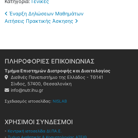
Κατηγορία:
Γενικές
Post navigation
Έναρξη Δηλώσεων Μαθημάτων
Αιτήσεις Πρακτικής Άσκησης
ΠΛΗΡΟΦΟΡΙΕΣ ΕΠΙΚΟΙΝΩΝΙΑΣ
Τμήμα Επιστημών Διατροφής και Διαιτολογίας
Διεθνές Πανεπιστήμιο της Ελλάδος - ΤΘ141
Σίνδος, 57400, Θεσσαλονίκη
info@nutr.ihu.gr
Σχεδιασμός ιστοσελίδας:
NISLAB
ΧΡΗΣΙΜΟΙ ΣΥΝΔΕΣΜΟΙ
-
Κεντρική ιστοσελίδα ΔΙ.ΠΑ.Ε.
-
Τμήμα Αισθητικής & Κοσμητολογίας ΑΤΕΙΘ