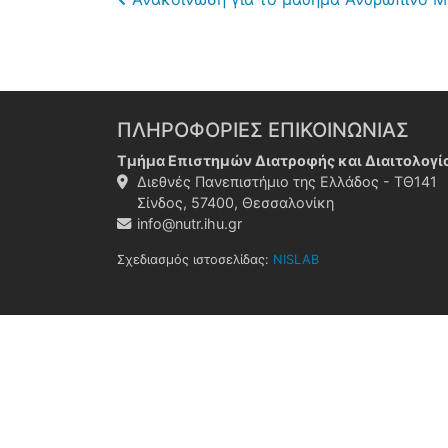
Post navigation
ΠΛΗΡΟΦΟΡΙΕΣ ΕΠΙΚΟΙΝΩΝΙΑΣ
Τμήμα Επιστημών Διατροφής και Διαιτολογί
Διεθνές Πανεπιστήμιο της Ελλάδος - ΤΘ141
Σίνδος, 57400, Θεσσαλονίκη
info@nutr.ihu.gr
Σχεδιασμός ιστοσελίδας:
NISLAB