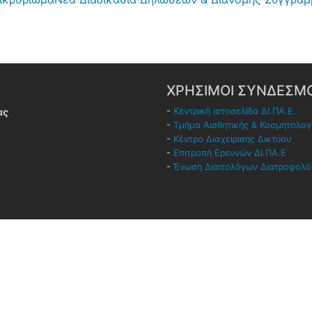
ΧΡΗΣΙΜΟΙ ΣΥΝΔΕΣΜΟ
ας
-
Κεντρική ιστοσελίδα ΔΙ.ΠΑ.Ε.
-
Τμήμα Αισθητικής & Κοσμητολογ
-
Κέντρο Διαχείρισης Δικτύου
-
Επιτροπή Ερευνών ΔΙ.ΠΑ.Ε
-
Ένωση Διαιτολόγων Διατροφολ