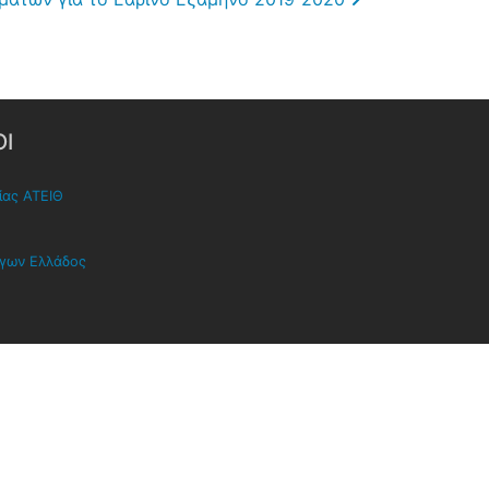
Ι
ίας ΑΤΕΙΘ
όγων Ελλάδος