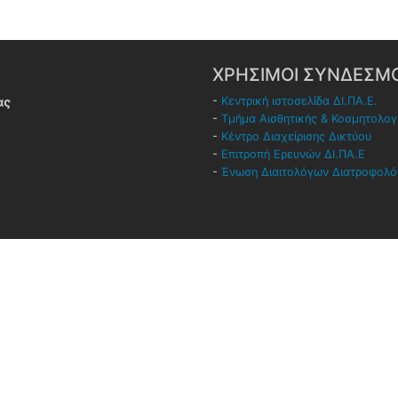
ΧΡΗΣΙΜΟΙ ΣΥΝΔΕΣΜΟ
ας
-
Κεντρική ιστοσελίδα ΔΙ.ΠΑ.Ε.
-
Τμήμα Αισθητικής & Κοσμητολογ
-
Κέντρο Διαχείρισης Δικτύου
-
Επιτροπή Ερευνών ΔΙ.ΠΑ.Ε
-
Ένωση Διαιτολόγων Διατροφολ