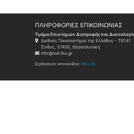
ΠΛΗΡΟΦΟΡΙΕΣ ΕΠΙΚΟΙΝΩΝΙΑΣ
Τμήμα Επιστημών Διατροφής και Διαιτολογί
Διεθνές Πανεπιστήμιο της Ελλάδος - ΤΘ141
Σίνδος, 57400, Θεσσαλονίκη
info@nutr.ihu.gr
Σχεδιασμός ιστοσελίδας:
NISLAB