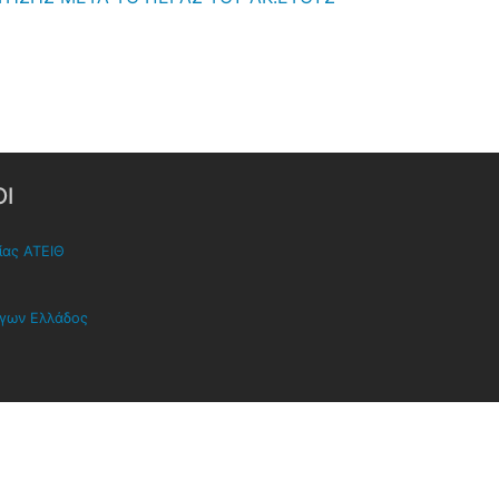
Ι
ίας ΑΤΕΙΘ
όγων Ελλάδος