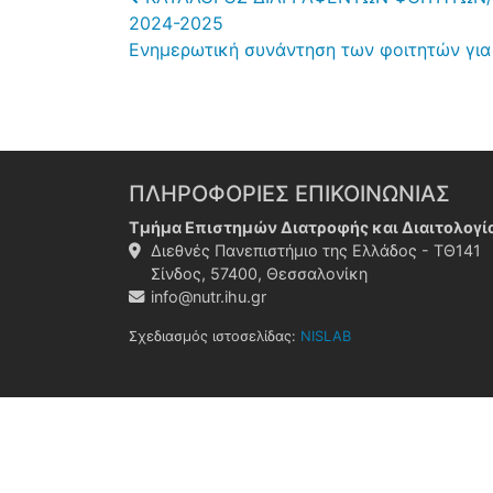
Post navigation
2024-2025
Ενημερωτική συνάντηση των φοιτητών γι
ΠΛΗΡΟΦΟΡΙΕΣ ΕΠΙΚΟΙΝΩΝΙΑΣ
Τμήμα Επιστημών Διατροφής και Διαιτολογί
Διεθνές Πανεπιστήμιο της Ελλάδος - ΤΘ141
Σίνδος, 57400, Θεσσαλονίκη
info@nutr.ihu.gr
Σχεδιασμός ιστοσελίδας:
NISLAB