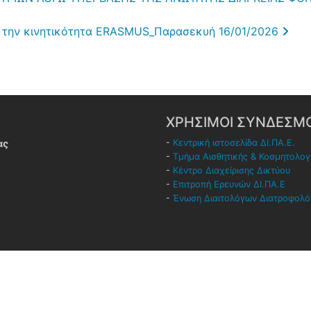
α την κινητικότητα ERASMUS_Παρασεκυή 16/01/2026
ΧΡΗΣΙΜΟΙ ΣΥΝΔΕΣΜΟ
ας
-
Κεντρική ιστοσελίδα ΔΙ.ΠΑ.Ε.
-
Τμήμα Αισθητικής & Κοσμητολογ
-
Κέντρο Διαχείρισης Δικτύου
-
Επιτροπή Ερευνών ΔΙ.ΠΑ.Ε
-
Ένωση Διαιτολόγων Διατροφολ