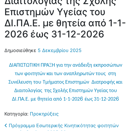
Διαιτολογίας της Σχολής
Επιστημών Υγείας του
ΔΙ.ΠΑ.Ε. με θητεία από 1-1-
2026 έως 31-12-2026
Δημοσιεύθηκε
5 Δεκεμβρίου 2025
ΔΙΑΠΙΣΤΩΤΙΚΗ ΠΡΑΞΗ
για την ανάδειξη εκπροσώπων
των φοιτητών και των αναπληρωτών τους
στη
Συνέλευση
του
Τμήματος Επιστημών Διατροφής και
Διαιτολογίας
της
Σχολής Επιστημών Υγείας του
6
6
ΔΙ.ΠΑ.Ε. με
θητεία από 1-1-202
έως 31-12-202
Κατηγορία:
Προκηρύξεις
Post navigation
Πρόγραμμα Εσωτερικής Κινητικότητας φοιτητών