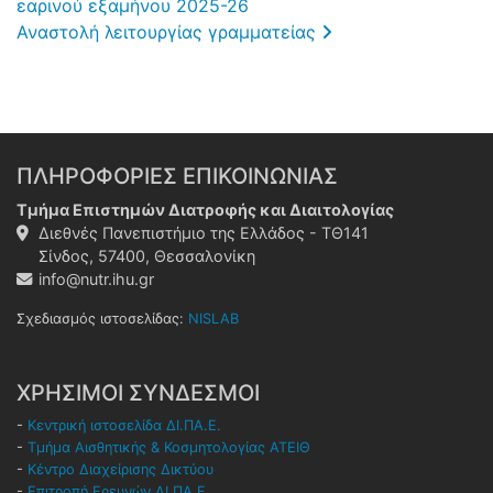
εαρινού εξαμήνου 2025-26
Αναστολή λειτουργίας γραμματείας
ΠΛΗΡΟΦΟΡΙΕΣ ΕΠΙΚΟΙΝΩΝΙΑΣ
Τμήμα Επιστημών Διατροφής και Διαιτολογίας
Διεθνές Πανεπιστήμιο της Ελλάδος - ΤΘ141
Σίνδος, 57400, Θεσσαλονίκη
info@nutr.ihu.gr
Σχεδιασμός ιστοσελίδας:
NISLAB
ΧΡΗΣΙΜΟΙ ΣΥΝΔΕΣΜΟΙ
-
Κεντρική ιστοσελίδα ΔΙ.ΠΑ.Ε.
-
Τμήμα Αισθητικής & Κοσμητολογίας ΑΤΕΙΘ
-
Κέντρο Διαχείρισης Δικτύου
-
Επιτροπή Ερευνών ΔΙ.ΠΑ.Ε