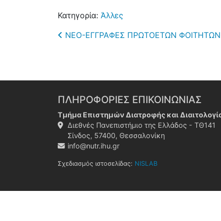
Κατηγορία:
Άλλες
Post navigation
ΝΕΟ-ΕΓΓΡΑΦΕΣ ΠΡΩΤΟΕΤΩΝ ΦΟΙΤΗΤΩΝ 
ΠΛΗΡΟΦΟΡΙΕΣ ΕΠΙΚΟΙΝΩΝΙΑΣ
Τμήμα Επιστημών Διατροφής και Διαιτολογί
Διεθνές Πανεπιστήμιο της Ελλάδος - ΤΘ141
Σίνδος, 57400, Θεσσαλονίκη
info@nutr.ihu.gr
Σχεδιασμός ιστοσελίδας:
NISLAB