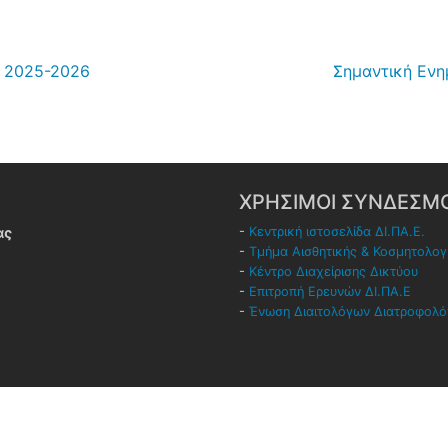
2025-2026
Σημαντική Εν
ΧΡΗΣΙΜΟΙ ΣΥΝΔΕΣΜΟ
ας
-
Κεντρική ιστοσελίδα ΔΙ.ΠΑ.Ε.
-
Τμήμα Αισθητικής & Κοσμητολογ
-
Κέντρο Διαχείρισης Δικτύου
-
Επιτροπή Ερευνών ΔΙ.ΠΑ.Ε
-
Ένωση Διαιτολόγων Διατροφολ