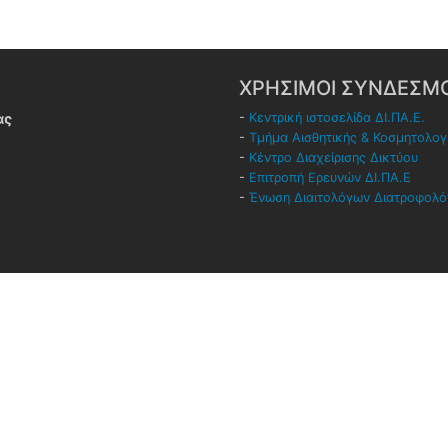
ΧΡΗΣΙΜΟΙ ΣΥΝΔΕΣΜΟ
ας
-
Κεντρική ιστοσελίδα ΔΙ.ΠΑ.Ε.
-
Τμήμα Αισθητικής & Κοσμητολογ
-
Κέντρο Διαχείρισης Δικτύου
-
Επιτροπή Ερευνών ΔΙ.ΠΑ.Ε
-
Ένωση Διαιτολόγων Διατροφολ