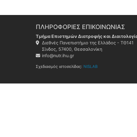
ΠΛΗΡΟΦΟΡΙΕΣ ΕΠΙΚΟΙΝΩΝΙΑΣ
Τμήμα Επιστημών Διατροφής και Διαιτολογί
Διεθνές Πανεπιστήμιο της Ελλάδος - ΤΘ141
Σίνδος, 57400, Θεσσαλονίκη
info@nutr.ihu.gr
Σχεδιασμός ιστοσελίδας:
NISLAB