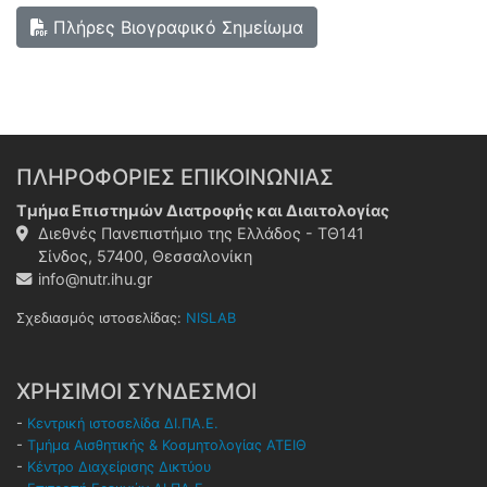
Πλήρες Βιογραφικό Σημείωμα
ΠΛΗΡΟΦΟΡΙΕΣ ΕΠΙΚΟΙΝΩΝΙΑΣ
Τμήμα Επιστημών Διατροφής και Διαιτολογίας
Διεθνές Πανεπιστήμιο της Ελλάδος - ΤΘ141
Σίνδος, 57400, Θεσσαλονίκη
info@nutr.ihu.gr
Σχεδιασμός ιστοσελίδας:
NISLAB
ΧΡΗΣΙΜΟΙ ΣΥΝΔΕΣΜΟΙ
-
Κεντρική ιστοσελίδα ΔΙ.ΠΑ.Ε.
-
Τμήμα Αισθητικής & Κοσμητολογίας ΑΤΕΙΘ
-
Κέντρο Διαχείρισης Δικτύου