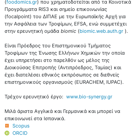
(
foodomics.gr
) που χρηματοδοτείται από τα Κοινοτικά
Προγράμματα RIS3 και σημείο επικοινωνίας
(focalpoint) του ΔΙΠΑΕ με την Ευρωπαϊκής Αρχή για
την Ασφάλεια των Τροφίμων, EFSA, ενώ συμμετέχει
στην ερευνητική ομάδα
biomic
(
biomic.web.auth.gr
).
Είναι Πρόεδρος του Επιστημονικού Τμήματος
Τροφίμων της Ένωσης Ελλήνων Χημικών την οποία
έχει υπηρετήσει στο παρελθόν ως μέλος της
Διοικούσας Επιτροπής (Αντιπρόεδρος, Ταμίας) και
έχει διατελέσει εθνικός εκπρόσωπος σε διεθνείς
επιστημονικούς οργανισμούς (EURACHEM, IUPAC).
Τρέχον ερευνητικό έργο:
www.bio-synergy.gr
Μιλά άριστα Αγγλικά και Γερμανικά και μπορεί να
επικοινωνεί στα Ισπανικά.
Scopus
ORCID