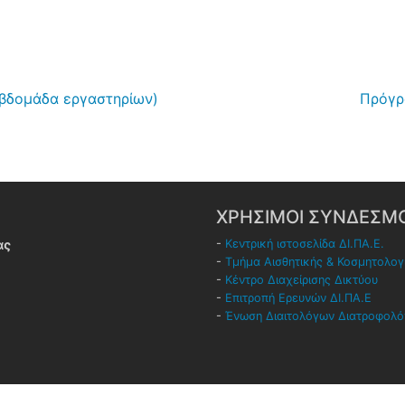
εβδομάδα εργαστηρίων)
Πρόγρ
ΧΡΗΣΙΜΟΙ ΣΥΝΔΕΣΜΟ
ας
-
Κεντρική ιστοσελίδα ΔΙ.ΠΑ.Ε.
-
Τμήμα Αισθητικής & Κοσμητολογ
-
Κέντρο Διαχείρισης Δικτύου
-
Επιτροπή Ερευνών ΔΙ.ΠΑ.Ε
-
Ένωση Διαιτολόγων Διατροφολ