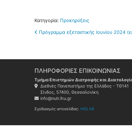
Κατηγορία:
Προκηρύξεις
Post navigation
Πρόγραμμα εξεταστικής Ιουνίου 2024 (
ΠΛΗΡΟΦΟΡΙΕΣ ΕΠΙΚΟΙΝΩΝΙΑΣ
Τμήμα Επιστημών Διατροφής και Διαιτολογί
Διεθνές Πανεπιστήμιο της Ελλάδος - ΤΘ141
Σίνδος, 57400, Θεσσαλονίκη
info@nutr.ihu.gr
Σχεδιασμός ιστοσελίδας:
NISLAB