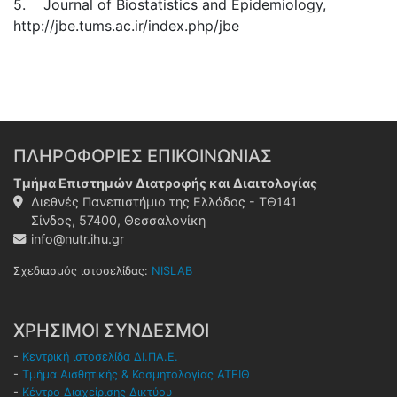
5. Journal of Biostatistics and Epidemiology,
http://jbe.tums.ac.ir/index.php/jbe
ΠΛΗΡΟΦΟΡΙΕΣ ΕΠΙΚΟΙΝΩΝΙΑΣ
Τμήμα Επιστημών Διατροφής και Διαιτολογίας
Διεθνές Πανεπιστήμιο της Ελλάδος - ΤΘ141
Σίνδος, 57400, Θεσσαλονίκη
info@nutr.ihu.gr
Σχεδιασμός ιστοσελίδας:
NISLAB
ΧΡΗΣΙΜΟΙ ΣΥΝΔΕΣΜΟΙ
-
Κεντρική ιστοσελίδα ΔΙ.ΠΑ.Ε.
-
Τμήμα Αισθητικής & Κοσμητολογίας ΑΤΕΙΘ
-
Κέντρο Διαχείρισης Δικτύου