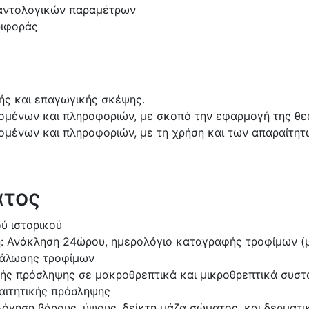
βαντολογικών παραμέτρων
ριφοράς
ής και επαγωγικής σκέψης.
δομένων και πληροφοριών, με σκοπό την εφαρμογή της θε
δομένων και πληροφοριών, με τη χρήση και των απαραίτ
ατος
ύ ιστορικού
: Ανάκληση 24ώρου, ημερολόγιο καταγραφής τροφίμων (με
νάλωσης τροφίμων
ικής πρόσληψης σε μακροθρεπτικά και μικροθρεπτικά συστ
αιτητικής πρόσληψης
όγηση βάρους, ύψους, δείκτη μάζα σώματος, και δερματ