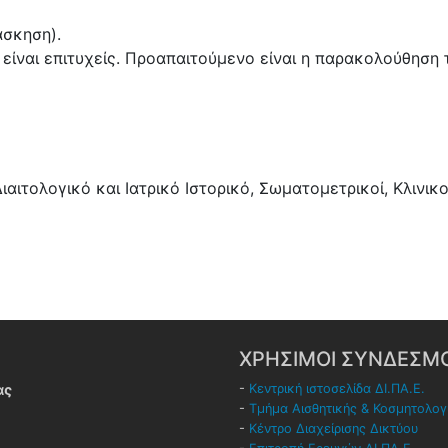
άσκηση).
α είναι επιτυχείς. Προαπαιτούμενο είναι η παρακολούθησ
αιτολογικό και Ιατρικό Ιστορικό, Σωματομετρικοί, Κλινικοί
ΧΡΗΣΙΜΟΙ ΣΥΝΔΕΣΜΟ
ας
-
Κεντρική ιστοσελίδα ΔΙ.ΠΑ.Ε.
-
Τμήμα Αισθητικής & Κοσμητολογ
-
Κέντρο Διαχείρισης Δικτύου