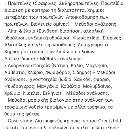
- Πρωτεΐνες (Σφαιρίνες. Σκληροπρωτεΐνες. Πρωτεΐδια.
Διαίρεση με κριτήριο τη διαλυτότητα. Χημικές
μεταβολές των πρωτεϊνών. Αποικοδόμηση των
πρωτεϊνών. Βιογενείς αμίνες) - Μέθοδοι ανάλυσης.
- Λίπη & έλαια (Σύνθεση, διάσπαση, αλκαλική
υδρόλυση, ενζυμική υδρόλυση. Φωσφατίδια. Στερίνες.
Αλκοόλες και γλυκερινοαιθέρες. Λιποχρώματα.
Χημική μετατροπή των λιπών και ελαίων.
Αυτοξείδωση) - Μέθοδοι ανάλυσης.
- Ανόργανα στοιχεία (Νάτριο, Κάλιο, Μαγνήσιο,
Ασβέστιο, Χλώριο, Φωσφόρος, Σίδηρος) - Μέθοδοι
ανάλυσης. Ιχνοστοιχεία (Ιώδιο, Χαλκός, Φθόριο,
Ψευδάργυρος, Μαγγάνιο, Κοβάλτιο, Μολυβδαίνιο,
Χρώμιο, Νικέλιο, Σελήνιο) - Μέθοδοι ανάλυσης.
- Μέθοδοι μοριακής βιολογίας στην ανάλυση των
τροφίμων: νοθεία τροφίμων με άλλα τρόφιμα, το
θέμα της φέτας.
- Case study: Διατροφικές κρίσεις (νόσος Creutzfeld-
Jakob, Τσερνομπιλ, μελανίνη σε γάλα, αφλατοξίνες